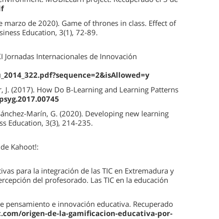
f
 de marzo de 2020). Game of thrones in class. Effect of
iness Education, 3(1), 72-89.
 XI Jornadas Internacionales de Innovación
iu_2014_322.pdf?sequence=2&isAllowed=y
or, J. (2017). How Do B-Learning and Learning Patterns
fpsyg.2017.00745
 Sánchez-Marín, G. (2020). Developing new learning
s Education, 3(3), 214-235.
de Kahoot!:
tivas para la integración de las TIC en Extremadura y
ercepción del profesorado. Las TIC en la educación
o de pensamiento e innovación educativa. Recuperado
c.com/origen-de-la-gamificacion-educativa-por-