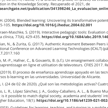
ion in the Knowledge Society. Recuperado el 2021, de
searchgate.net/publication/341398246_La_evaluacion_onli
 H. (2004). Blended learning: Uncovering its transformative potent
 95-105.
https://doi.org/10.1016/j.iheduc.2004.02.001
raen-Maschke, S. (2019). Interactive pedagogic tools: Evaluation
a clínica, 77(4), 429-435.
https://doi.org/10.1684/abc.2019.14
loian, N., & Zurita, G. (2017). Authentic Assesment Between Peers
ational Conference on Advanced Learning Technologies (ICALT) (pág
LT.2017.160
, M.-P., Hafner, C., & Govaerts, B. (s.f.). Un enseignement collabor
aprentissage en ligne et utilisation de televoteurs. CFIES 2017.
 (2019). El proceso de enseñanza aprendizaje apoyado en las tecn
rsos b-learning en las universidades. Universidad de Alicante.
I. (24 de 02 de 2020). ¿Qué son las metodologías activas? Cuatro
 L. R., López Sánchez, J. A., Godoy-Caballero, A. L., & Bueno Muñ
 is it possible to match digital society, academia and students’ int
gher Education, 18(1).
https://doi.org/10.1186/s41239-021-002
2003). Guidelines for learning, teaching, and tutoring in a mobi