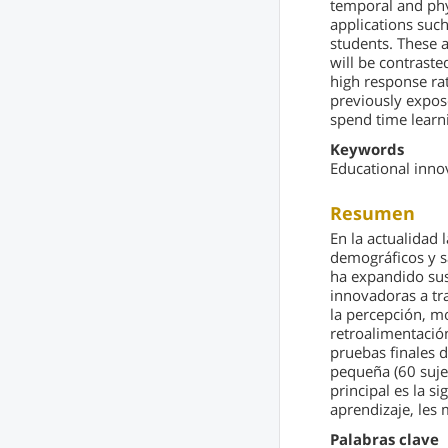
temporal and phy
applications such
students. These a
will be contraste
high response rat
previously expose
spend time learni
Keywords
Educational inno
Resumen
En la actualidad 
demográficos y s
ha expandido sus
innovadoras a tr
la percepción, m
retroalimentación
pruebas finales 
pequeña (60 suje
principal es la s
aprendizaje, les
Palabras clave