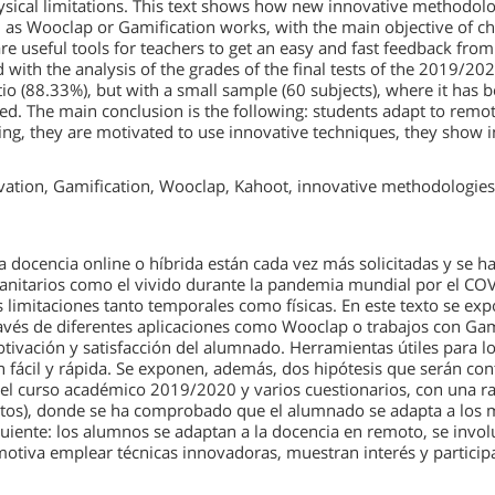
sical limitations. This text shows how new innovative methodol
 as Wooclap or Gamification works, with the main objective of ch
re useful tools for teachers to get an easy and fast feedback fr
d with the analysis of the grades of the final tests of the 2019/2
io (88.33%), but with a small sample (60 subjects), where it has
d. The main conclusion is the following: students adapt to remote
ng, they are motivated to use innovative techniques, they show in
vation, Gamification, Wooclap, Kahoot, innovative methodologies
la docencia online o híbrida están cada vez más solicitadas y se h
anitarios como el vivido durante la pandemia mundial por el COVI
 limitaciones tanto temporales como físicas. En este texto se e
avés de diferentes aplicaciones como Wooclap o trabajos con Ga
otivación y satisfacción del alumnado. Herramientas útiles para 
 fácil y rápida. Se exponen, además, dos hipótesis que serán contr
del curso académico 2019/2020 y varios cuestionarios, con una ra
tos), donde se ha comprobado que el alumnado se adapta a los 
iguiente: los alumnos se adaptan a la docencia en remoto, se invo
 motiva emplear técnicas innovadoras, muestran interés y particip