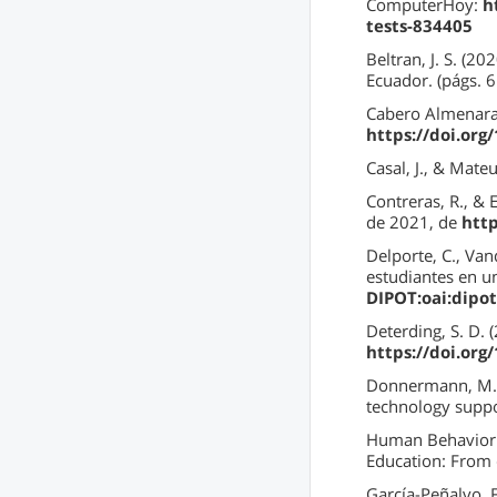
ComputerHoy:
h
tests-834405
Beltran, J. S. (2
Ecuador. (págs. 
Cabero Almenara, 
https://doi.org
Casal, J., & Mate
Contreras, R., & 
de 2021, de
http
Delporte, C., Van
estudiantes en u
DIPOT:oai:dipot
Deterding, S. D.
https://doi.or
Donnermann, M., L
technology suppo
Human Behavior
Education: From 
García-Peñalvo, F