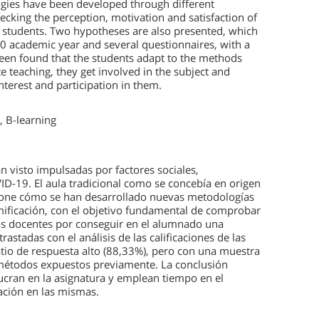
ogies have been developed through different
ecking the perception, motivation and satisfaction of
om students. Two hypotheses are also presented, which
020 academic year and several questionnaires, with a
 been found that the students adapt to the methods
 teaching, they get involved in the subject and
terest and participation in them.
, B-learning
an visto impulsadas por factores sociales,
D-19. El aula tradicional como se concebía en origen
xpone cómo se han desarrollado nuevas metodologías
mificación, con el objetivo fundamental de comprobar
los docentes por conseguir en el alumnado una
astadas con el análisis de las calificaciones de las
tio de respuesta alto (88,33%), pero con una muestra
métodos expuestos previamente. La conclusión
lucran en la asignatura y emplean tiempo en el
ación en las mismas.