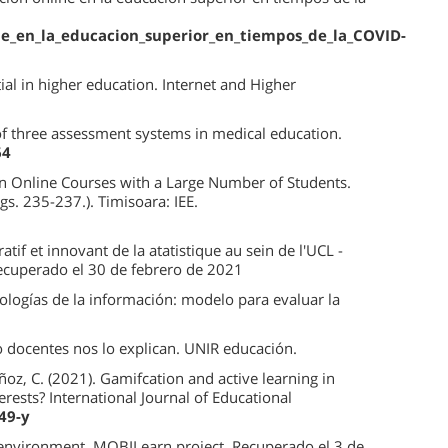
ne_en_la_educacion_superior_en_tiempos_de_la_COVID-
ial in higher education. Internet and Higher
 of three assessment systems in medical education.
64
 in Online Courses with a Large Number of Students.
s. 235-237.). Timisoara: IEE.
atif et innovant de la atatistique au sein de l'UCL -
 Recuperado el 30 de febrero de 2021
ologías de la información: modelo para evaluar la
 docentes nos lo explican. UNIR educación.
oz, C. (2021). Gamifcation and active learning in
erests? International Journal of Educational
49-y
le environment. MOBILearn project. Recuperado el 3 de