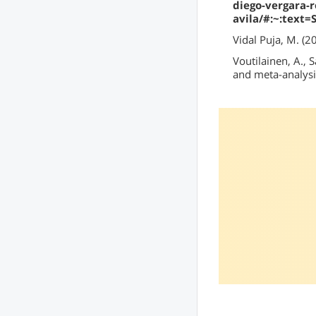
diego-vergara-r
avila/#:~:te
Vidal Puja, M. (2
Voutilainen, A., 
and meta-analysi