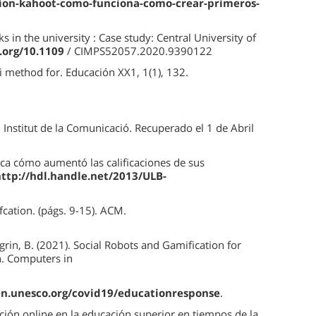
cion-kahoot-como-funciona-como-crear-primeros-
 in the university : Case study: Central University of
i.org/10.1109
/ CIMPS52057.2020.9390122
hi method for. Educación XX1, 1(1), 132.
:: Institut de la Comunicació. Recuperado el 1 de Abril
lica cómo aumentó las calificaciones de sus
ttp://hdl.handle.net/2013/ULB-
cation. (págs. 9-15). ACM.
grin, B. (2021). Social Robots and Gamification for
n. Computers in
en.unesco.org/covid19/educationresponse
.
uación online en la educación superior en tiempos de la