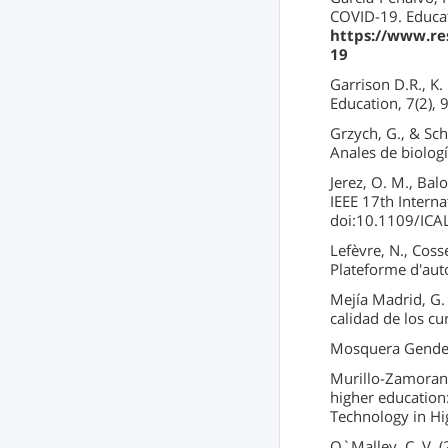
COVID-19. Educat
https://www.re
19
Garrison D.R., K.
Education, 7(2),
Grzych, G., & Sch
Anales de biologí
Jerez, O. M., Ba
IEEE 17th Intern
doi:10.1109/ICA
Lefèvre, N., Cosse
Plateforme d'auto
Mejía Madrid, G.
calidad de los cu
Mosquera Gende, 
Murillo-Zamorano,
higher education:
Technology in Hi
O`Malley, C. V. (