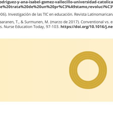
odriguez-y-ana-isabel-gomez-vallecillo-universidad-catolica
xt=Se%20trata%20de%20un%20pr%C3%A9stamo,revoluci%
006). Investigación de las TIC en educación. Revista Latinomarican
Saaranen, T., & Surmunen, M. (marzo de 2017). Conventional vs. e
s. Nurse Education Today, 97-103.
https://doi.org/10.1016/j.n