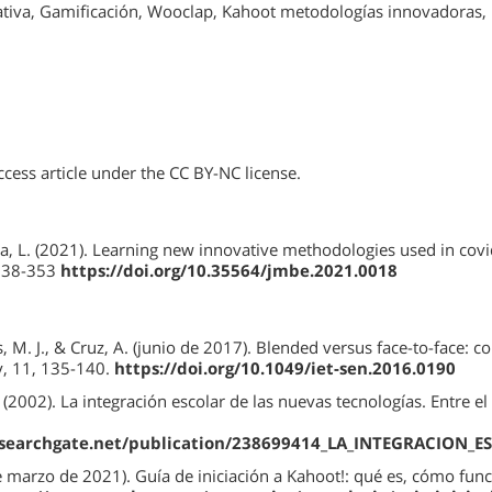
tiva, Gamificación, Wooclap, Kahoot metodologías innovadoras, 
ccess article under the CC BY-NC license.
a, L. (2021). Learning new innovative methodologies used in co
 338-353
https://doi.org/10.35564/jmbe.2021.0018
, M. J., & Cruz, A. (junio de 2017). Blended versus face-to-face: 
ry, 11, 135-140.
https://doi.org/10.1049/iet-sen.2016.0190
(2002). La integración escolar de las nuevas tecnologías. Entre e
esearchgate.net/publication/238699414_LA_INTEGRACION_
de marzo de 2021). Guía de iniciación a Kahoot!: qué es, cómo fun