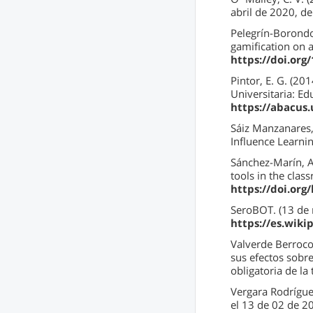
abril de 2020, d
Pelegrín-Borondo,
gamification on 
https://doi.or
Pintor, E. G. (20
Universitaria: E
https://abacus
Sáiz Manzanares, 
Influence Learni
Sánchez-Marín, A.
tools in the cla
https://doi.org
SeroBOT. (13 de 
https://es.wik
Valverde Berrocos
sus efectos sobre
obligatoria de la 
Vergara Rodrígue
el 13 de 02 de 2