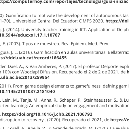
ttps://computerhoy.com/reportajes/tecnologia/guia-inicia
020). Gamification to motivate the development of autonomous tasks
61-70). Universidad Central Del Ecuador: CIMPS 2020.
https://do
J. (2014). University teacher training in ICT. Application of Delp
/10.5944/educxx1.17.1.10707
u, E. (2003). Tipos de muestreo. Rev. Epidem. Med. Prev.
Eguia, J. L. (2016). Gamificación en aulas universitarias. Bellaterra
s://ddd.uab.cat/record/166455
den Dael, A., & Van Amberes, P. (2017). El profesor Delporte exp
n 10% con Wooclap! DIfusion. Recuperado el 2 de 2 de 2021, de
h
.ulb.ac.be:2013/259954
 (2011). From game design elements to gamefulness: defning gamif
g/10.1145/2181037.2181040
ein, M., Tanja, M., Anna, R., Schaper, P., Steinhaeusser, S., & Lu
rted learning: An empirical study on engagement and motivatio
.
https://doi.org/10.1016/j.chb.2021.106792
disruption to recovery . (2020). Recuperado el 2021, de
https://
. J., Corell, A., Abella, V., & Grande de prado, M. (2020). La eval