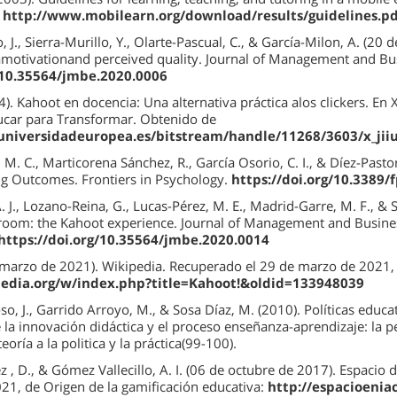
e
http://www.mobilearn.org/download/results/guidelines.pd
 J., Sierra-Murillo, Y., Olarte-Pascual, C., & García-Milon, A. (20
amotivationand perceived quality. Journal of Management and Bus
g/10.35564/jmbe.2020.0006
14). Kahoot en docencia: Una alternativa práctica alos clickers. En
ducar para Transformar. Obtenido de
.universidadeuropea.es/bitstream/handle/11268/3603/x_ji
M. C., Marticorena Sánchez, R., García Osorio, C. I., & Díez-Past
ng Outcomes. Frontiers in Psychology.
https://doi.org/10.3389/
 J., Lozano-Reina, G., Lucas-Pérez, M. E., Madrid-Garre, M. F., &
ssroom: the Kahoot experience. Journal of Management and Busines
/https://doi.org/10.35564/jmbe.2020.0014
marzo de 2021). Wikipedia. Recuperado el 29 de marzo de 2021, 
ipedia.org/w/index.php?title=Kahoot!&oldid=133948039
o, J., Garrido Arroyo, M., & Sosa Díaz, M. (2010). Políticas educa
 la innovación didáctica y el proceso enseñanza-aprendizaje: la p
teoría a la politica y la práctica(99-100).
z , D., & Gómez Vallecillo, A. I. (06 de octubre de 2017). Espaci
021, de Origen de la gamificación educativa:
http://espacioenia